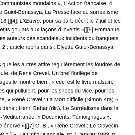
Communistes mondains », L’Action française, 4
yette Guiol-Benassya, La Presse face au surréalisme
18.]][4].
L’Œuvre
, pour sa part, décrit le 7 juillet les
 petits goujats aux façons d’invertis »[[[5] Emmanuel
 les auteurs des scandaleux incidents du banquets
 2 ; article repris dans : Elyette Guiol-Benassya,
 que les autres attire régulièrement les foudres de
doute, de René Crevel. Un bref florilège de
es le montre bien : « ceci est le livre malsain,
 qui pullulent, pour les snobs du vice, pour les
ine, « René Crevel : La Mort difficile (Simon Kra) »,
 dans : Henri Béhar (dir.), Le Surréalisme dans la
is-Méditerranée, « Documents, Témoignages »,
de énervé »[[[7] G. B., « René Crevel : Le Clavecin
8 p.) », La Critique sociale, n° 7, janvier 1933, p.