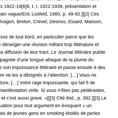
es 1922-19[6]9, t. I, 1922-1939, présentation et
ain vague/Eric Losfeld, 1980, p. 49-50.]][2] Ces
 Aragon, Breton, Crevel, Desnos, Eluard, Masson,
sse de tout bord, en particulier parce que les
 déranger une réunion mêlant trop littérature et
 diffusion de leur tract.
Le Journal littéraire
publie
ccompagnée d’une longue attaque de la plume du
e son impuissance littéraire et passe ensuite à des
re ne les a désignés à l’attention. […] Vous ne
ture. […] Votre rage impuissante, qui fait fi de
manifestation virile. Si vous n’êtes pas pédérastes,
c’est aussi grave. »[[[3] Cité ibid., p. 392.]][3] Le
nuation pour tout argument en évoquant « un
is de jeunes gens en smoking étoilés de perles