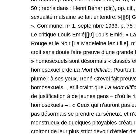
50 ; repris dans : Henri Béhar (dir.), op. cit
sexualité malsaine se fait entendre. »[[[8]
», Commune, n° 1, septembre 1933, p. 75 ; rep
Le critique Louis Emié[[[9] Louis Emié, « La
Rouge et le Noir [La Madeleine-lez-Lille], n° 
croit sans doute faire preuve d’une grande 
» homosexuels sont désormais « classés e
homosexuelle de
La Mort difficile
. Pourtant
plume : à ses yeux, René Crevel fait preuv
homosexuels -, et il craint que
La Mort diffic
de justification à de jeunes gens – d’où le 
homosexuels – : « Ceux qui n’auront pas eu 
pas désormais se prendre au sérieux, et n’
monstrueux de quelques pitoyables créatures 
croiront de leur plus strict devoir d’étaler 