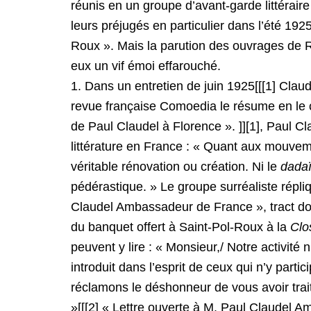
réunis en un groupe d’avant-garde littéraire 
leurs préjugés en particulier dans l’été 19
Roux ». Mais la parution des ouvrages de 
eux un vif émoi effarouché.
1. Dans un entretien de juin 1925[[[1] Claud
revue française Comoedia le résume en le cit
de Paul Claudel à Florence ». ]][1], Paul C
littérature en France : « Quant aux mouvem
véritable rénovation ou création. Ni le
dada
pédérastique. » Le groupe surréaliste répli
Claudel Ambassadeur de France », tract do
du banquet offert à Saint-Pol-Roux à la
Clos
peuvent y lire : « Monsieur,/ Notre activité
introduit dans l’esprit de ceux qui n’y parti
réclamons le déshonneur de vous avoir traité
»[[[2] « Lettre ouverte à M. Paul Claudel 