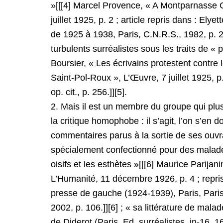
»[[[4] Marcel Provence, « A Montparnasse 
juillet 1925, p. 2 ; article repris dans : El
de 1925 à 1938, Paris, C.N.R.S., 1982, p. 2
turbulents surréalistes sous les traits de «
Boursier, « Les écrivains protestent contre
Saint-Pol-Roux », L’Œuvre, 7 juillet 1925, p.
op. cit., p. 256.]][5].
2. Mais il est un membre du groupe qui plus
la critique homophobe : il s’agit, l’on s’en 
commentaires parus à la sortie de ses ouvrag
spécialement confectionné pour des malades
oisifs et les esthètes »[[[6] Maurice Parijan
L’Humanité, 11 décembre 1926, p. 4 ; repris
presse de gauche (1924-1939), Paris, Par
2002, p. 106.]][6] ; « sa littérature de mala
de Diderot (Paris, Ed. surréalistes, in-16, 16