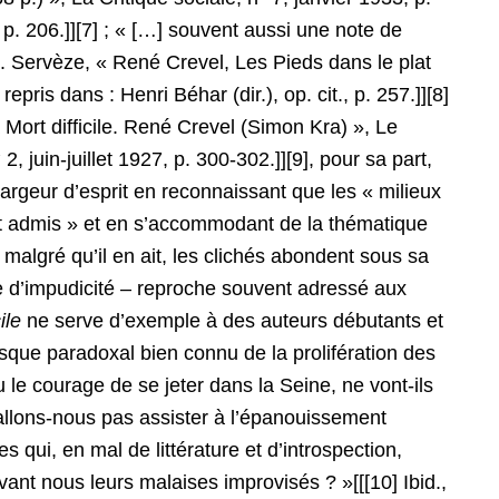
., p. 206.]][7] ; « […] souvent aussi une note de
 G. Servèze, « René Crevel, Les Pieds dans le plat
ris dans : Henri Béhar (dir.), op. cit., p. 257.]][8]
 Mort difficile. René Crevel (Simon Kra) », Le
2, juin-juillet 1927, p. 300-302.]][9], pour sa part,
largeur d’esprit en reconnaissant que les « milieux
t admis » et en s’accommodant de la thématique
, malgré qu’il en ait, les clichés abondent sous sa
e d’impudicité – reproche souvent adressé aux
ile
ne serve d’exemple à des auteurs débutants et
risque paradoxal bien connu de la prolifération des
le courage de se jeter dans la Seine, ne vont-ils
allons-nous pas assister à l’épanouissement
qui, en mal de littérature et d’introspection,
devant nous leurs malaises improvisés ? »[[[10] Ibid.,