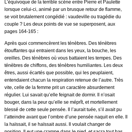
L’équivoque de la terrible scène entre Pierre et Paulette
lorsque celui-ci, animé par un brusque retour de flamme,
se voit brutalement congédié : vaudeville ou tragédie du
couple ? Les deux points de vue se superposent, aux
pages 164-165 :
Après quoi commencèrent les ténèbres. Des ténèbres
étouffantes qui entraient dans les yeux, la bouche, les
oreilles. Des ténèbres où vous battaient les tempes. Des
ténèbres de chiffons, des ténèbres humiliantes. Les deux
êtres, aussi écartés que possible, qui les peuplaient,
entendaient chacun la respiration retenue de l’autre. Très
vite, celle de la femme prit un caractère absurdement
régulier. Lui savait qu’elle feignait de dormir. Il n’osait
bouger, dans la peur qu’elle se méprît, et mortellement
blessé de cette seule pensée. Il l’aurait tuée, s’il avait pu
l’atteindre avant que l’ombre d’une pensée naquit en elle. Il
la haïssait, il se haïssait aussi. Il voulait changer de
position. Il eut une crampe dans le pied, et sacra tout bas.