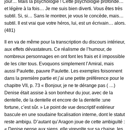
jour… Mais la psychologie ! Cette psychologie profonde…
et légère à la fois… Je me suis bien diverti. Vous êtes très
subtil. Si, si… Sans le montrer, je vous le concède, mais…
subtil. Il est vrai que votre héros, lui, est un écrivain… alors.
(481)
Il en va de même pour la transcription du discours intérieur,
aux effets dévastateurs. Ce réalisme de l’humour, de
nombreux personnages en ont font les frais et il impossible
de les citer tous. Evoquons simplement l’Amiral, mais
aussi Paulette, pauvre Paulette. Les exemples foisonnent
dans la première partie et j’ai une petite préférence pour le
chapitre VII, p. 73 « Bonjour, je ne te dérange pas ( …)
Denise était assise à son bonheur du jour, avec de la
dentelle, de la dentelle et encore de la dentelle :une
fortune, c’est sûr. » Le point de vue descriptif extérieur
bascule en une soudaine focalisation interne, dont le statut
reste ambigu. D’autant qu’Aragon joue de cette ambiguïté :
« Denise pense aux siens, elle virevolte sur sa chaise, les