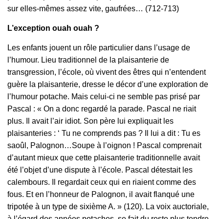
sur elles‑mêmes assez vite, gaufrées… (712-713)
L’exception ouah ouah ?
Les enfants jouent un rôle particulier dans l’usage de
l’humour. Lieu traditionnel de la plaisanterie de
transgression, l’école, où vivent des êtres qui n’entendent
guère la plaisanterie, dresse le décor d’une exploration de
l’humour potache. Mais celui-ci ne semble pas prisé par
Pascal : « On a donc regardé la parade. Pascal ne riait
plus. Il avait l’air idiot. Son père lui expliquait les
plaisanteries : ‘ Tu ne comprends pas ? Il lui a dit : Tu es
saoûl, Palognon…Soupe à l’oignon ! Pascal comprenait
d’autant mieux que cette plaisanterie traditionnelle avait
été l’objet d’une dispute à l’école. Pascal détestait les
calembours. Il regardait ceux qui en riaient comme des
fous. Et en l’honneur de Palognon, il avait flanqué une
tripotée à un type de sixième A. » (120). La voix auctoriale,
à l’égard des années potaches, se fait du reste plus tendre