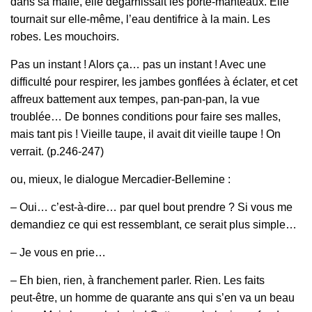
dans sa malle, elle dégarnissait les porte‑manteaux. Elle
tournait sur elle‑même, l’eau dentifrice à la main. Les
robes. Les mouchoirs.
Pas un instant ! Alors ça… pas un instant ! Avec une
difficulté pour respirer, les jambes gonflées à éclater, et cet
affreux battement aux tempes, pan‑pan‑pan, la vue
troublée… De bonnes conditions pour faire ses malles,
mais tant pis ! Vieille taupe, il avait dit vieille taupe ! On
verrait. (p.246-247)
ou, mieux, le dialogue Mercadier-Bellemine :
– Oui… c’est‑à‑dire… par quel bout prendre ? Si vous me
demandiez ce qui est ressemblant, ce serait plus simple…
– Je vous en prie…
– Eh bien, rien, à franchement parler. Rien. Les faits
peut‑être, un homme de quarante ans qui s’en va un beau