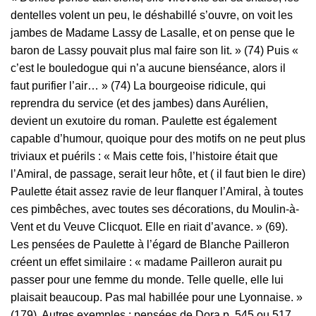
dentelles volent un peu, le déshabillé s’ouvre, on voit les
jambes de Madame Lassy de Lasalle, et on pense que le
baron de Lassy pouvait plus mal faire son lit. » (74) Puis «
c’est le bouledogue qui n’a aucune bienséance, alors il
faut purifier l’air… » (74) La bourgeoise ridicule, qui
reprendra du service (et des jambes) dans Aurélien,
devient un exutoire du roman. Paulette est également
capable d’humour, quoique pour des motifs on ne peut plus
triviaux et puérils : « Mais cette fois, l’histoire était que
l’Amiral, de passage, serait leur hôte, et ( il faut bien le dire)
Paulette était assez ravie de leur flanquer l’Amiral, à toutes
ces pimbêches, avec toutes ses décorations, du Moulin-à-
Vent et du Veuve Clicquot. Elle en riait d’avance. » (69).
Les pensées de Paulette à l’égard de Blanche Pailleron
créent un effet similaire : « madame Pailleron aurait pu
passer pour une femme du monde. Telle quelle, elle lui
plaisait beaucoup. Pas mal habillée pour une Lyonnaise. »
(179). Autres exemples : pensées de Dora p. 545 ou 517