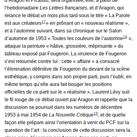
d’Aragon et Picasso, sera organisée, elle, à partir de
l’hebdomadaire
Les Lettres françaises
, et d’Aragon, qui
relance le débat un mois plus tard sous le titre « La Parole
17
est aux créateurs
» en prônant un « nouveau réalisme »,
et à l’automne suivant, dans sa chronique sur le Salon
18
d’automne de 1953 « Toutes les couleurs de l’automne
»,
attaque la peinture « hâtive, grossière, méprisante » du
tableau exposé par Fougeron. La virulence de Fougeron
s’est retournée contre lui : cette « affaire » a consacré
l’élimination définitive de Fougeron du devant de la scène
esthétique, y compris dans son propre parti, puis l’oubli, en
même temps qu’elle aura fait bouger les positions
officielles de ce parti sur le « réalisme ». Laurent Lévy suit
le fil rouge de ce débat ouvert par Aragon et rappelle que la
discussion se poursuit dans les numéros de décembre
19
1953 à mai 1954 de
La Nouvelle Critique
, et de quelle
façon elle prépare ainsi l’orientation à venir du PCF sur la
question de l’art : la conclusion de cette discussion sera la