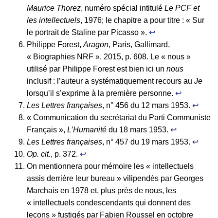
Maurice Thorez
, numéro spécial intitulé
Le PCF et
les intellectuels
, 1976; le chapitre a pour titre : « Sur
le portrait de Staline par Picasso ».
↩︎
Philippe Forest,
Aragon
, Paris, Gallimard,
« Biographies NRF », 2015, p. 608. Le « nous »
utilisé par Philippe Forest est bien ici un
nous
inclusif : l’auteur a systématiquement recours au
Je
lorsqu’il s’exprime à la première personne.
↩︎
Les Lettres françaises
, n° 456 du 12 mars 1953.
↩︎
« Communication du secrétariat du Parti Communiste
Français »,
L’Humanité
du 18 mars 1953.
↩︎
Les Lettres françaises
, n° 457 du 19 mars 1953.
↩︎
Op. cit.
, p. 372.
↩︎
On mentionnera pour mémoire les « intellectuels
assis derrière leur bureau » vilipendés par Georges
Marchais en 1978 et, plus près de nous, les
« intellectuels condescendants qui donnent des
leçons » fustigés par Fabien Roussel en octobre