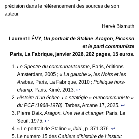
précision dans le référencement des sources de son
auteur.
Hervé Bismuth
Laurent LÉVY,
Un portrait de Staline. Aragon, Picasso
et le parti communiste
Paris, La Fabrique, janvier 2026, 202 pages, 15 euros.
Le Spectre du communautarisme
, Paris, éditions
Amsterdam, 2005 ;
« La gauche », les Noirs et les
Arabes
, Paris, La Fabrique, 2010 ;
Politique hors-
champ
, Paris, Kimé, 2013.
↩︎
Histoire d’un échec. La stratégie « eurocommuniste »
du PCF (1968-1978)
, Tarbes, Arcane 17, 2025.
↩︎
Pierre Daix,
Aragon. Une vie à changer
, Paris, Le
Seuil, 1975.
↩︎
« Le portrait de Staline »,
ibid.
, p. 371-376.
↩︎
Le numéro 15 des
Cahiers d’histoire de l’Institut