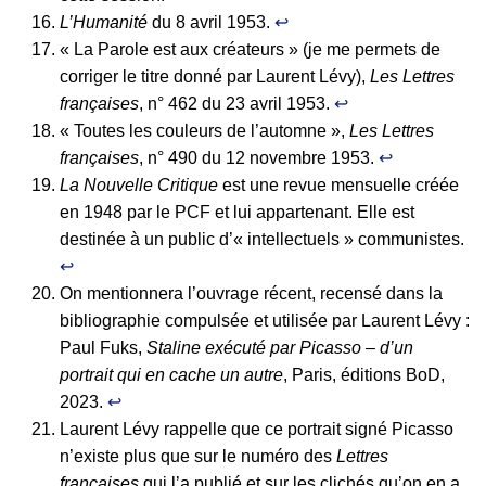
L’Humanité
du 8 avril 1953.
↩︎
« La Parole est aux créateurs » (je me permets de
corriger le titre donné par Laurent Lévy),
Les Lettres
françaises
, n° 462 du 23 avril 1953.
↩︎
« Toutes les couleurs de l’automne »,
Les Lettres
françaises
, n° 490 du 12 novembre 1953.
↩︎
La Nouvelle Critique
est une revue mensuelle créée
en 1948 par le PCF et lui appartenant. Elle est
destinée à un public d’« intellectuels » communistes.
↩︎
On mentionnera l’ouvrage récent, recensé dans la
bibliographie compulsée et utilisée par Laurent Lévy :
Paul Fuks,
Staline exécuté par Picasso – d’un
portrait qui en cache un autre
, Paris, éditions BoD,
2023.
↩︎
Laurent Lévy rappelle que ce portrait signé Picasso
n’existe plus que sur le numéro des
Lettres
françaises
qui l’a publié et sur les clichés qu’on en a