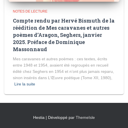
NOTES DE LECTURE
Compte rendu par Hervé Bismuth de la
réédition de Mes caravanes et autres
poèmes d’Aragon, Seghers, janvier
2025. Préface de Dominique
Massonnaud
Mes caravanes et autres poèmes : ces textes, écrits
entre 1948 et 1954, avaient été regroupés en recueil
édité chez Seghers en 1954 et n’ont plus jamais reparu,
sinon insérés dans L’Œuvre poétique (Tome XII, 1980),
Lire la suite
Hestia | Développé par
ThemeIsle