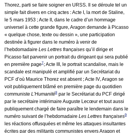
Thorez, parti se faire soigner en URSS. Il se déroule tel un
simple fait divers en cinq actes : Acte I, la mort de Staline,
le 5 mars 1953 ; Acte II, dans le cadre d’un hommage
universel à cette grande figure, Aragon demande à Picasso
« quelque chose, texte ou dessin », une participation
destinée à figurer dans le numéro à venir de
l’hebdomadaire
Les Lettres françaises
qu’il dirige et
Picasso fait parvenir un portrait du dirigeant qui sera publié
7
en première page
; Acte III, le portrait scandalise, mais le
scandale est manipulé et amplifié par un Secrétariat du
PCF d’où Maurice Thorez est absent ; Acte IV, Aragon se
voit publiquement blâmé en première page du quotidien
8
communiste
L’Humanité
par le Secrétariat du PCF dirigé
par le secrétaire intérimaire Auguste Lecœur et tout aussi
publiquement chargé de faire paraître le lendemain dans le
9
numéro suivant de l’hebdomadaire
Les Lettres françaises
les réactions offusquées et même les attaques insultantes
écrites par des militants communistes envers Aragon et