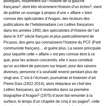
politiques, notamment sur l’histoire de la gauche
1
2
française
, dont très récemment
Histoire d’un échec
, vient
de publier un ouvrage à propos d’une « affaire » bien
connue des spécialistes d’Aragon, des lecteurs des
publications de l’hebdomadaire
Les Lettres françaises
dans les années 1950, des spécialistes d’Histoire de l’art
e
dans le XX
siècle français et plus particulièrement de
Picasso, des gens qui connaissent l’histoire du PCF (Parti
communiste français)… et guère plus. La raison principale
pour laquelle cette « affaire » est peu connue tient à ce
que, pour les acteurs concernés, elle n’aura constitué
qu’un accident de parcours sur lequel, pour des raisons
diverses, personne n’a souhaité revenir pendant plus de
vingt ans. C’est à l’écrivain, journaliste et historien d’art
Pierre Daix (1922-2014), alors rédacteur en chef des
Lettres françaises
, qu’il reviendra dans sa première
3
biographie d’Aragon
(1975) d’avoir fait remonter à la
4
surface, le temps d’un chapitre de cinq à six pages
, cette