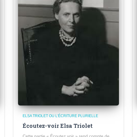
ELSA TRIOLET OU L'ÉCRITURE PLURIELLE
Écoutez-voir Elsa Triolet
Cette partie « Écoutez voir » rend compte de