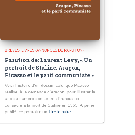
BRÈVES
LIVRES (ANNONCES DE PARUTION)
Parution de: Laurent Lévy, « Un
portrait de Staline: Aragon,
Picasso et le parti communiste »
Voici l’histoire d’un dessin, celui que Picasso
réalise, à la demande d’Aragon, pour illustrer la
une du numéro des Lettres Françaises
consacré à la mort de Staline en 1953. À peine
publié, ce portrait d’un
Lire la suite