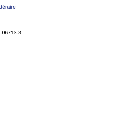
ttéraire
0-06713-3