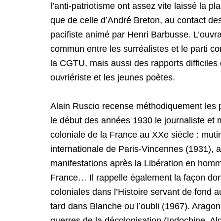
l’anti-patriotisme ont assez vite laissé la pl
que de celle d’André Breton, au contact d
pacifiste animé par Henri Barbusse. L’ouv
commun entre les surréalistes et le parti c
la CGTU, mais aussi des rapports difficiles qu
ouvriériste et les jeunes poètes.
Alain Ruscio recense méthodiquement les pr
le début des années 1930 le journaliste et m
coloniale de la France au XXe siècle : muti
internationale de Paris-Vincennes (1931), ag
manifestations après la Libération en hom
France… Il rappelle également la façon dont
coloniales dans l’Histoire servant de fond
tard dans Blanche ou l’oubli (1967). Arago
guerres de la décolonisation (Indochine, Alg