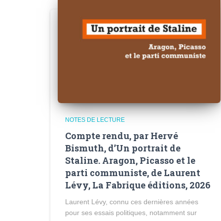
NOTES DE LECTURE
Compte rendu, par Hervé
Bismuth, d’Un portrait de
Staline. Aragon, Picasso et le
parti communiste, de Laurent
Lévy, La Fabrique éditions, 2026
Laurent Lévy, connu ces dernières années
pour ses essais politiques, notamment sur