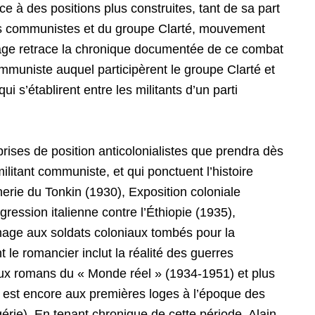
ace à des positions plus construites, tant de sa part
es communistes et du groupe Clarté, mouvement
rage retrace la chronique documentée de ce combat
ommuniste auquel participèrent le groupe Clarté et
i s’établirent entre les militants d’un parti
ises de position anticolonialistes que prendra dès
ilitant communiste, et qui ponctuent l’histoire
nerie du Tonkin (1930), Exposition coloniale
ression italienne contre l’Éthiopie (1935),
mage aux soldats coloniaux tombés pour la
 le romancier inclut la réalité des guerres
 aux romans du « Monde réel » (1934-1951) et plus
n est encore aux premières loges à l’époque des
érie). En tenant chronique de cette période, Alain