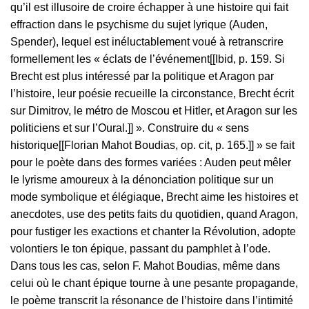
qu’il est illusoire de croire échapper à une histoire qui fait
effraction dans le psychisme du sujet lyrique (Auden,
Spender), lequel est inéluctablement voué à retranscrire
formellement les « éclats de l’événement[[Ibid, p. 159. Si
Brecht est plus intéressé par la politique et Aragon par
l’histoire, leur poésie recueille la circonstance, Brecht écrit
sur Dimitrov, le métro de Moscou et Hitler, et Aragon sur les
politiciens et sur l’Oural.]] ». Construire du « sens
historique[[Florian Mahot Boudias, op. cit, p. 165.]] » se fait
pour le poète dans des formes variées : Auden peut mêler
le lyrisme amoureux à la dénonciation politique sur un
mode symbolique et élégiaque, Brecht aime les histoires et
anecdotes, use des petits faits du quotidien, quand Aragon,
pour fustiger les exactions et chanter la Révolution, adopte
volontiers le ton épique, passant du pamphlet à l’ode.
Dans tous les cas, selon F. Mahot Boudias, même dans
celui où le chant épique tourne à une pesante propagande,
le poème transcrit la résonance de l’histoire dans l’intimité