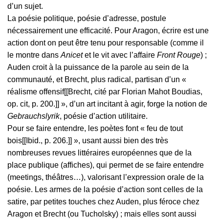
d’un sujet.
La poésie politique, poésie d’adresse, postule
nécessairement une efficacité. Pour Aragon, écrire est une
action dont on peut être tenu pour responsable (comme il
le montre dans
Anicet
et le vit avec l’affaire
Front Rouge
) ;
Auden croit à la puissance de la parole au sein de la
communauté, et Brecht, plus radical, partisan d’un «
réalisme offensif[[Brecht, cité par Florian Mahot Boudias,
op. cit, p. 200.]] », d’un art incitant à agir, forge la notion de
Gebrauchslyrik
, poésie d’action utilitaire.
Pour se faire entendre, les poètes font « feu de tout
bois[[Ibid., p. 206.]] », usant aussi bien des très
nombreuses revues littéraires européennes que de la
place publique (affiches), qui permet de se faire entendre
(meetings, théâtres…), valorisant l’expression orale de la
poésie. Les armes de la poésie d’action sont celles de la
satire, par petites touches chez Auden, plus féroce chez
Aragon et Brecht (ou Tucholsky) ; mais elles sont aussi