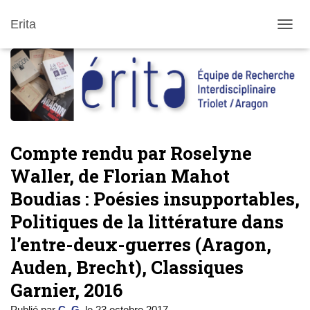
Erita
DÉPLI
Compte rendu par Roselyne
Waller, de Florian Mahot
Boudias : Poésies insupportables,
Politiques de la littérature dans
l’entre-deux-guerres (Aragon,
Auden, Brecht), Classiques
Garnier, 2016
Publié par
C. G.
le
23 octobre 2017