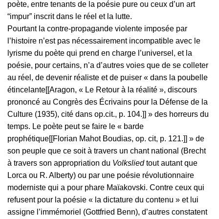
poète, entre tenants de la poésie pure ou ceux d’un art
“impur” inscrit dans le réel et la lutte.
Pourtant la contre-propagande violente imposée par
l’histoire n’est pas nécessairement incompatible avec le
lyrisme du poète qui prend en charge l’universel, et la
poésie, pour certains, n’a d’autres voies que de se colleter
au réel, de devenir réaliste et de puiser « dans la poubelle
étincelante[[Aragon, « Le Retour à la réalité », discours
prononcé au Congrès des Écrivains pour la Défense de la
Culture (1935), cité dans op.cit., p. 104.]] » des horreurs du
temps. Le poète peut se faire le « barde
prophétique[[Florian Mahot Boudias, op. cit, p. 121.]] » de
son peuple que ce soit à travers un chant national (Brecht
à travers son appropriation du
Volkslied
tout autant que
Lorca ou R. Alberty) ou par une poésie révolutionnaire
moderniste qui a pour phare Maïakovski. Contre ceux qui
refusent pour la poésie « la dictature du contenu » et lui
assigne l’immémoriel (Gottfried Benn), d’autres constatent