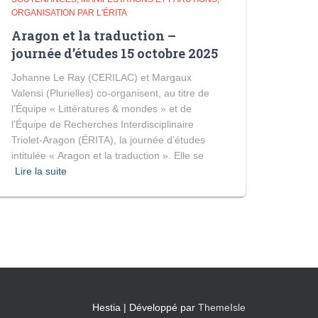
ORGANISATION PAR L'ÉRITA
Aragon et la traduction –
journée d’études 15 octobre 2025
Johanne Le Ray (CERILAC) et Margaux
Valensi (Plurielles) co-organisent, au titre de
l’Équipe « Littératures & mondes » et de
l’Équipe de Recherches Interdisciplinaire
Triolet-Aragon (ÉRITA), la journée d’études
intitulée « Aragon et la traduction ». Elle se
Lire la suite
Hestia | Développé par
ThemeIsle