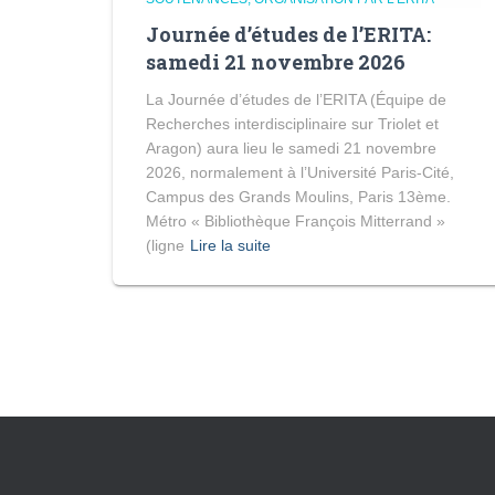
Journée d’études de l’ERITA:
samedi 21 novembre 2026
La Journée d’études de l’ERITA (Équipe de
Recherches interdisciplinaire sur Triolet et
Aragon) aura lieu le samedi 21 novembre
2026, normalement à l’Université Paris-Cité,
Campus des Grands Moulins, Paris 13ème.
Métro « Bibliothèque François Mitterrand »
(ligne
Lire la suite