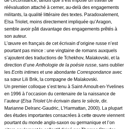
de circonstance, tandis que s’est imposé un travail de
réévaluation attaché à cerner, au-delà des engagements
militants, la qualité littéraire des textes. Paradoxalement,
Elsa Triolet, moins directement impliquée qu’Aragon,
semble avoir pâti davantage des engagements prêtés à
son auteur.
L’œuvre en français de cet écrivain d’origine russe n’est
pourtant pas mince : une vingtaine de romans auxquels
s’ajoutent des traductions de Tchekhov, Maïakovski, et la
direction d’une
Anthologie de la poésie russe
, sans oublier
les
Ecrits intimes
et une abondante
Correspondance
avec
sa sœur Lili Brik, la compagne de Maïakovski.
Un premier colloque s’est tenu à Saint-Arnoult-en-Yvelines
en 1996 à l’occasion du centenaire de la naissance de
l’auteur (
Elsa Triolet Un écrivain dans le siècle
, dir.
Marianne Delranc-Gaudric, L’Harmattan, 2000). La plupart
des études importantes consacrées à cette œuvre viennent
pourtant du monde anglo-saxon ou germanique et l’on