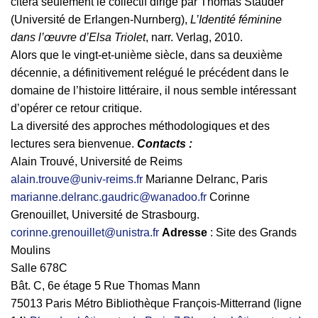
citera seulement le collectif dirigé par Thomas Stauder
(Université de Erlangen-Nurnberg),
L’Identité féminine
dans l’œuvre d’Elsa Triolet
, narr. Verlag, 2010.
Alors que le vingt-et-unième siècle, dans sa deuxième
décennie, a définitivement relégué le précédent dans le
domaine de l’histoire littéraire, il nous semble intéressant
d’opérer ce retour critique.
La diversité des approches méthodologiques et des
lectures sera bienvenue.
Contacts :
Alain Trouvé, Université de Reims
alain.trouve@univ-reims.fr
Marianne Delranc, Paris
marianne.delranc.gaudric@wanadoo.fr
Corinne
Grenouillet, Université de Strasbourg.
corinne.grenouillet@unistra.fr
Adresse
: Site des Grands
Moulins
Salle 678C
Bât. C, 6e étage 5 Rue Thomas Mann
75013 Paris Métro Bibliothèque François-Mitterrand (ligne