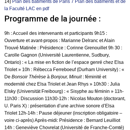
14)
Plan des bâtiments de Paris 7
Plan des bâtiments et de
la Faculté LAC en pdf
Programme de la journée :
9h : Accueil des intervenants et participants 9h15 :
Ouverture et avant-propos : Marianne Delranc et Alain
Trouvé Matinée : Présidence : Corinne Grenouillet 9h 30 :
Carolle Gagnon (Université Laurentienne, Sudbury,
Ontario) : « La mise en fiction de l’espace genré chez Elsa
Triolet » 10h : Rébecca Ferreboeuf (Durham University) : «
De
Bonsoir Thérèse
à
Bonjour, Minuit
: féminité et
modernité chez Elsa Triolet et Jean Rhys » 10h30 : Julia
Elsky (Universität Freibourg) : « Sisyphe au féminin » 11h-
11h30 : Discussion 11h30-12h : Nicolas Mouton (doctorant,
U. Paris X) : présentation d’une archive sonore d’Elsa
Triolet 12h-14h : Pause déjeuner (inscription obligatoire –
voire ci-après) Après-midi: Présidence : Bernard Leuilliot
14h : Geneviève Chovrelat (Université de Franche-Comté)