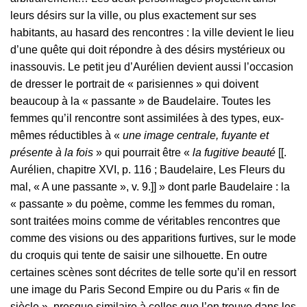
leurs désirs sur la ville, ou plus exactement sur ses
habitants, au hasard des rencontres : la ville devient le lieu
d’une quête qui doit répondre à des désirs mystérieux ou
inassouvis. Le petit jeu d’Aurélien devient aussi l’occasion
de dresser le portrait de « parisiennes » qui doivent
beaucoup à la « passante » de Baudelaire. Toutes les
femmes qu’il rencontre sont assimilées à des types, eux-
mêmes réductibles à «
une image centrale, fuyante et
présente à la fois
» qui pourrait être «
la fugitive beauté
[[.
Aurélien, chapitre XVI, p. 116 ; Baudelaire, Les Fleurs du
mal, « A une passante », v. 9.]] » dont parle Baudelaire : la
« passante » du poème, comme les femmes du roman,
sont traitées moins comme de véritables rencontres que
comme des visions ou des apparitions furtives, sur le mode
du croquis qui tente de saisir une silhouette. En outre
certaines scènes sont décrites de telle sorte qu’il en ressort
une image du Paris Second Empire ou du Paris « fin de
siècle », presque similaire à celles que l’on trouve dans les