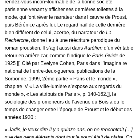
rendez-vous incon¬tournable de la bonne société
parisienne venant y afficher ses dernières toilettes à la
mode, qui font rêver le narrateur dans l’œuvre de Proust,
puis Bérénice après lui. Le regard naïf de cette dernière,
bien différent de celui, acerbe, du narrateur de
La
Recherche
, donne lieu à une réécriture parodique du
roman proustien. Il s’agit aussi dans
Aurélien
d’un véritable
retour en arrière car, comme l’indique le
Paris-Guide
de
1925 [[. Cité par Evelyne Cohen, Paris dans l’imaginaire
national de l’entre-deux-guerres, publications de la
Sorbonne, 1999, 2ème partie « Paris et le monde »,
chapitre IV « La ville-lumière s’expose aux regards du
monde », « Les attributs de Paris », p. 140-162.]], la
sociologie des promeneurs de l’avenue du Bois a eu le
temps de changer entre l’époque de Proust et le début des
années 1920 :
«
Jadis, je veux dire il y a quinze ans, on ne rencontrait […]
que des gens élégants dont tout le souci était de plaire. On