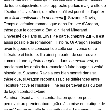
de toute subjectivité, et se rapproche parfois malgré elle de
l’écriture fictive. Ainsi, de même qu’il est possible d’opérer
un «
fictionnalisation du document
[[. Suzanne Ravis,
Temps et création romanesque dans l’œuvre d’Aragon,
thèse pour le doctorat d’État, dir. Henri Mitterand,
Université de Paris III, 1991, 4e partie, chapitre 2.]] », il est
aussi possible de romancer l’Histoire. Or Aragon semble
avoir toujours été conscient de cette connivence entre
littérature et histoire. Il a ainsi pu parler de son œuvre
comme d’une «
photo bougée
» dans
Le
mentir-vrai
, en
proclamant les droits du romancier à faire bouger la vérité
historique. Suzanne Ravis a très bien montré dans sa
thèse que, si Aragon reconnaissait les différences entre
l’écriture fictive et l’histoire, il ne les percevait pas du tout
de façon contradic¬toire.
Aurélien
résout ainsi la contradiction que l’on peut
percevoir au premier abord, grâce à la mise en pratique de
ce qu’Aragon appelle le « mentir-vrai ». Le roman est en