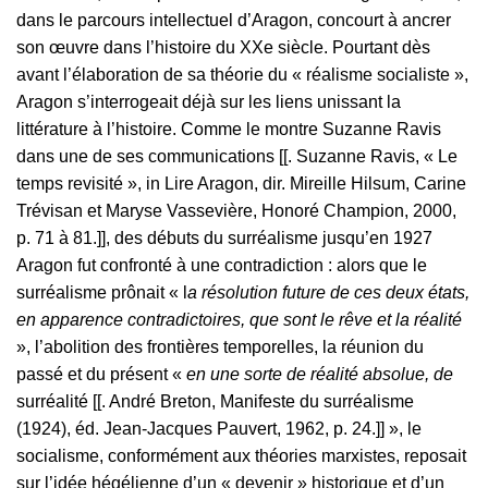
dans le parcours intellectuel d’Aragon, concourt à ancrer
son œuvre dans l’histoire du XXe siècle. Pourtant dès
avant l’élaboration de sa théorie du « réalisme socialiste »,
Aragon s’interrogeait déjà sur les liens unissant la
littérature à l’histoire. Comme le montre Suzanne Ravis
dans une de ses communications [[. Suzanne Ravis, « Le
temps revisité », in Lire Aragon, dir. Mireille Hilsum, Carine
Trévisan et Maryse Vassevière, Honoré Champion, 2000,
p. 71 à 81.]], des débuts du surréalisme jusqu’en 1927
Aragon fut confronté à une contradiction : alors que le
surréalisme prônait « l
a résolution future de ces deux états,
en apparence contradictoires, que sont le rêve et la réalité
», l’abolition des frontières temporelles, la réunion du
passé et du présent «
en une sorte de réalité absolue, de
surréalité [[. André Breton, Manifeste du surréalisme
(1924), éd. Jean-Jacques Pauvert, 1962, p. 24.]] », le
socialisme, conformément aux théories marxistes, reposait
sur l’idée hégélienne d’un « devenir » historique et d’un