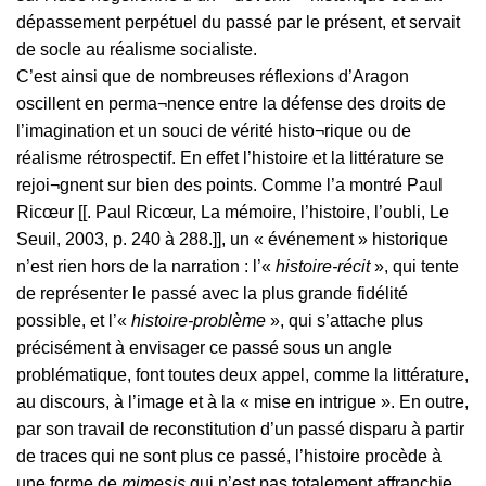
dépassement perpétuel du passé par le présent, et servait
de socle au réalisme socialiste.
C’est ainsi que de nombreuses réflexions d’Aragon
oscillent en perma¬nence entre la défense des droits de
l’imagination et un souci de vérité histo¬rique ou de
réalisme rétrospectif. En effet l’histoire et la littérature se
rejoi¬gnent sur bien des points. Comme l’a montré Paul
Ricœur [[. Paul Ricœur, La mémoire, l’histoire, l’oubli, Le
Seuil, 2003, p. 240 à 288.]], un « événement » historique
n’est rien hors de la narration : l’«
histoire-récit
», qui tente
de représenter le passé avec la plus grande fidélité
possible, et l’«
histoire-problème
», qui s’attache plus
précisément à envisager ce passé sous un angle
problématique, font toutes deux appel, comme la littérature,
au discours, à l’image et à la « mise en intrigue ». En outre,
par son travail de reconstitution d’un passé disparu à partir
de traces qui ne sont plus ce passé, l’histoire procède à
une forme de
mimesis
qui n’est pas totalement affranchie