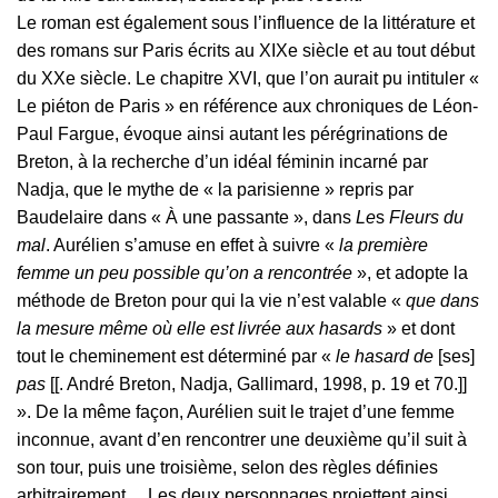
Le roman est également sous l’influence de la littérature et
des romans sur Paris écrits au XIXe siècle et au tout début
du XXe siècle. Le chapitre XVI, que l’on aurait pu intituler «
Le piéton de Paris » en référence aux chroniques de Léon-
Paul Fargue, évoque ainsi autant les pérégrinations de
Breton, à la recherche d’un idéal féminin incarné par
Nadja, que le mythe de « la parisienne » repris par
Baudelaire dans « À une passante », dans
Le
s
Fleurs du
mal
. Aurélien s’amuse en effet à suivre «
la première
femme un peu possible qu’on a rencontrée
», et adopte la
méthode de Breton pour qui la vie n’est valable «
que dans
la mesure même où elle est livrée aux hasards
» et dont
tout le cheminement est déterminé par «
le hasard de
[ses]
pas
[[. André Breton, Nadja, Gallimard, 1998, p. 19 et 70.]]
». De la même façon, Aurélien suit le trajet d’une femme
inconnue, avant d’en rencontrer une deuxième qu’il suit à
son tour, puis une troisième, selon des règles définies
arbitrairement… Les deux personnages projettent ainsi