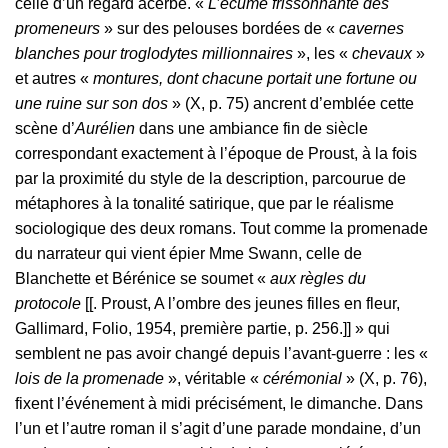
celle d’un regard acerbe. «
L’écume frissonnante des
promeneurs
» sur des pelouses bordées de «
cavernes
blanches pour troglodytes millionnaires
», les «
chevaux
»
et autres «
montures, dont chacune portait une fortune ou
une ruine sur son dos
» (X, p. 75) ancrent d’emblée cette
scène d’
Aurélien
dans une ambiance fin de siècle
correspondant exactement à l’époque de Proust, à la fois
par la proximité du style de la description, parcourue de
métaphores à la tonalité satirique, que par le réalisme
sociologique des deux romans. Tout comme la promenade
du narrateur qui vient épier Mme Swann, celle de
Blanchette et Bérénice se soumet «
aux règles du
protocole
[[. Proust, A l’ombre des jeunes filles en fleur,
Gallimard, Folio, 1954, première partie, p. 256.]] » qui
semblent ne pas avoir changé depuis l’avant-guerre : les «
lois de la promenade
», véritable «
cérémonial
» (X, p. 76),
fixent l’événement à midi précisément, le dimanche. Dans
l’un et l’autre roman il s’agit d’une parade mondaine, d’un