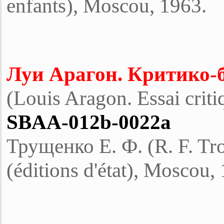
enfants), Moscou, 1963.
Луи Арагон. Критико-
(Louis Aragon. Essai criti
SBAA-012b-0022a
Трущенко Е. Ф. (R. F. Tr
(éditions d'état), Moscou,