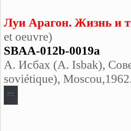
Луи Арагон. Жизнь и т
et oeuvre)
SBAA-012b-0019a
A. Исбах (А. Isbak), Сов
soviétique), Moscou,1962