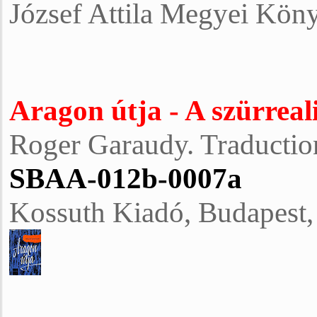
József Attila Megyei Köny
Aragon útja - A szürreal
Roger Garaudy. Traductio
SBAA-012b-0007a
Kossuth Kiadó, Budapest,