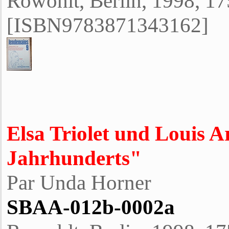
Rowohlt, Berlin, 1998, 17
[ISBN9783871343162]
Elsa Triolet und Louis 
Jahrhunderts"
Par Unda Horner
SBAA-012b-0002a