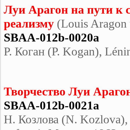
Луи Арагон на пути к
реализму
(Louis Aragon v
SBAA-012b-0020a
P. Коган (Р. Kogan), Léni
Творчество Луи Араго
SBAA-012b-0021a
Н. Козлова (N. Kozlova)