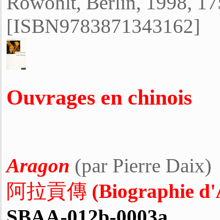
Rowohlt, Berlin, 1998, 17
[ISBN9783871343162]
Ouvrages en chinois
Aragon
(par Pierre Daix)
阿拉貢傳
(Biographie d
SBAA-012b-0003a