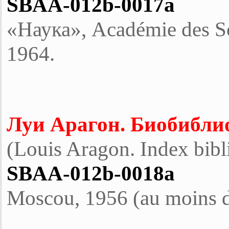
SBAA-012b-0017a
«Наука», Académie des S
1964.
Луи Арагон. Биобибли
(Louis Aragon. Index bibl
SBAA-012b-0018a
Мoscou, 1956 (au moins d