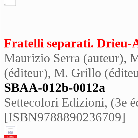
Fratelli separati. Drie
Maurizio Serra (auteur), M
(éditeur), M. Grillo (édite
SBAA-012b-0012a
Settecolori Edizioni, (3e é
[ISBN9788890236709]