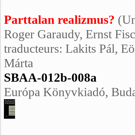
Parttalan realizmus?
(Un
Roger Garaudy, Ernst Fisc
traducteurs: Lakits Pál, Eö
Márta
SBAA-012b-008a
Európa Könyvkiadó, Buda