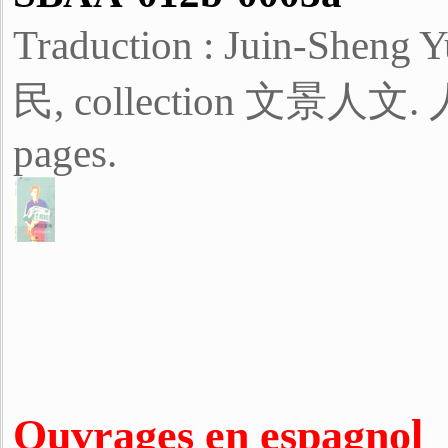
Traduction : Juin-She
民, collection 文景人文. 人
pages.
Ouvrages en espagnol