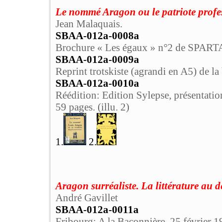
Le nommé Aragon ou le patriote profe
Jean Malaquais.
SBAA-012a-0008a
Brochure « Les égaux » n°2 de SPARTAC
SBAA-012a-0009a
Reprint trotskiste (agrandi en A5) de la
SBAA-012a-0010a
Réédition: Edition Sylepse, présentat
59 pages. (illu. 2)
1.
2.
Aragon surréaliste. La littérature au d
André Gavillet
SBAA-012a-0011a
Fribourg: A la Baconnière, 25 février 1