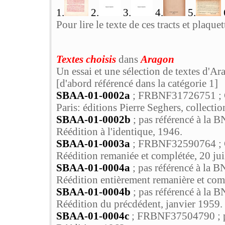
1.
2.
3.
4.
5.
Pour lire le texte de ces tracts et plaque
Textes choisis
dans
Aragon
Un essai et une sélection de textes d'A
[d'abord référencé dans la catégorie 1]
SBAA-01-0002a
; FRBNF31726751 ;
Paris: éditions Pierre Seghers, collecti
SBAA-01-0002b
; pas référencé à la
Réédition à l'identique, 1946.
SBAA-01-0003a
; FRBNF32590764 ;
Réédition remaniée et complétée, 20 juil
SBAA-01-0004a
; pas référencé à la
Réédition entièrement remanière et compl
SBAA-01-0004b
; pas référencé à la
Réédition du précdédent, janvier 1959.
SBAA-01-0004c
; FRBNF37504790 ; p