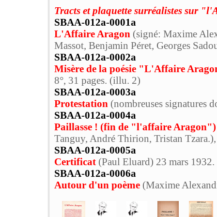
Tracts et plaquette surréalistes sur "l
SBAA-012a-0001a
L'Affaire Aragon
(signé: Maxime Alexa
Massot, Benjamin Péret, Georges Sadoul,
SBAA-012a-0002a
Misère de la poésie "L'Affaire Arago
8°, 31 pages. (illu. 2)
SBAA-012a-0003a
Protestation
(nombreuses signatures dont
SBAA-012a-0004a
Paillasse ! (fin de "l'affaire Aragon")
Tanguy, André Thirion, Tristan Tzara.), 
SBAA-012a-0005a
Certificat
(Paul Eluard) 23 mars 1932. (
SBAA-012a-0006a
Autour d'un poème
(Maxime Alexandre,