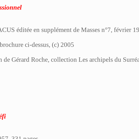
ssionnel
US éditée en supplément de Masses n°7, février 1947
 brochure ci-dessus, (c) 2005
ion de Gérard Roche, collection Les archipels du Su
éfi
957, 331 pages.