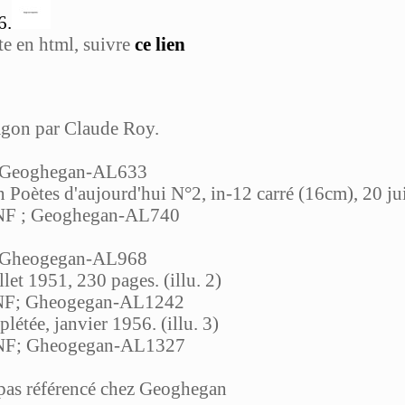
6.
tte en html, suivre
ce lien
ragon par Claude Roy.
 Geoghegan-AL633
on Poètes d'aujourd'hui N°2, in-12 carré (16cm), 20 jui
 BNF ; Geoghegan-AL740
 Gheogegan-AL968
let 1951, 230 pages. (illu. 2)
 BNF; Gheogegan-AL1242
étée, janvier 1956. (illu. 3)
 BNF; Gheogegan-AL1327
as référencé chez Geoghegan