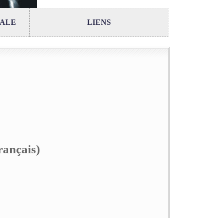
RALE
LIENS
rançais)