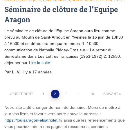
Séminaire de clôture de l’Equipe
Aragon
Le séminaire de clôture de l’Equipe Aragon aura lieu comme
prévu au Moulin de Saint-Arnoult en Yvelines le 16 juin de 10h30
à 16h30 et se déroulera en quatre temps: 1. 10h30:
communication de Nathalie Piégay-Gros sur « Le retour du
Surréalisme dans Les Lettres françaises (1953-1972) 2. 12h30:
déjeuner sur
Lire la suite
Par
L. V.
, il y a
17 années
Posts
PRÉCÉDENT
1
2
3
…
16
SUIVANT
pagination
Notre site a dû changer de nom de domaine. Merci de mettre à
jour vos liens et favoris vers notre nouvelle adresse :
https://louisaragon-elsatriolet.fr/
ainsi que les référencements que
vous pourriez faire à nos pages et ressources, certaines