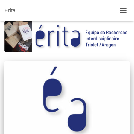
Erita
DÉPLI