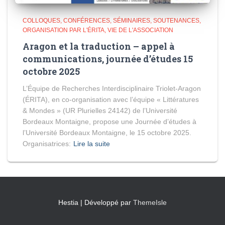
COLLOQUES, CONFÉRENCES, SÉMINAIRES, SOUTENANCES
ORGANISATION PAR L'ÉRITA
VIE DE L'ASSOCIATION
Aragon et la traduction – appel à
communications, journée d’études 15
octobre 2025
L’Équipe de Recherches Interdisciplinaire Triolet-Aragon
(ÉRITA), en co-organisation avec l’équipe « Littératures
& Mondes » (UR Plurielles 24142) de l’Université
Bordeaux Montaigne, propose une Journée d’études à
l’Université Bordeaux Montaigne, le 15 octobre 2025.
Organisatrices:
Lire la suite
Hestia | Développé par
ThemeIsle