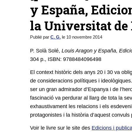
y España, Edicion
la Universitat de 
Publié par
C. G.
le
10 novembre 2014
P. Solà Solé,
Louis Aragon y España, Edicion
304 p., ISBN: 9788484096498
El context històric dels anys 20 i 30 va oblig
de consideracions polítiques i ideològiques.
ser un gran admirador d’Espanya i de l’heroi
fascinació va perdurar al llarg de tota la sev
exhaustivament les relacions i els esdeven
protagonistes i la història d’aquest convul
Voir le livre sur le site des
Edicions i public