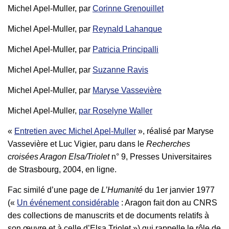
Michel Apel-Muller, par
Corinne Grenouillet
Michel Apel-Muller, par
Reynald Lahanque
Michel Apel-Muller, par
Patricia Principalli
Michel Apel-Muller, par
Suzanne Ravis
Michel Apel-Muller, par
Maryse Vassevière
Michel Apel-Muller,
par Roselyne Waller
«
Entretien avec Michel Apel-Muller
», réalisé par Maryse
Vassevière et Luc Vigier, paru dans le
Recherches
croisées Aragon Elsa/Triolet
n° 9, Presses Universitaires
de Strasbourg, 2004, en ligne.
Fac similé d’une page de
L’Humanité
du 1er janvier 1977
(«
Un événement considérable
: Aragon fait don au CNRS
des collections de manuscrits et de documents relatifs à
son œuvre et à celle d’Elsa Triolet ») qui rappelle le rôle de